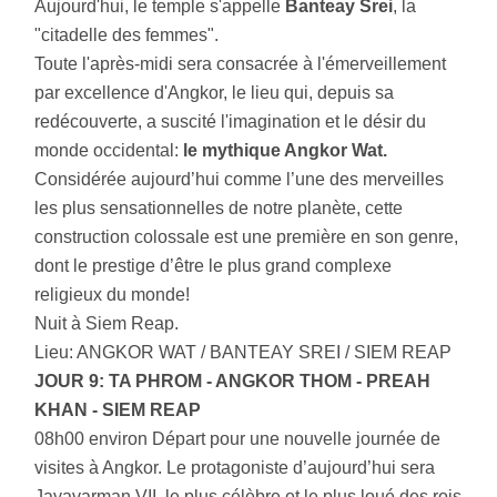
Aujourd'hui, le temple s'appelle
Banteay Srei
, la
"citadelle des femmes".
Toute l'après-midi sera consacrée à l'émerveillement
par excellence d'Angkor, le lieu qui, depuis sa
redécouverte, a suscité l'imagination et le désir du
monde occidental:
le mythique Angkor Wat.
Considérée aujourd’hui comme l’une des merveilles
les plus sensationnelles de notre planète, cette
construction colossale est une première en son genre,
dont le prestige d’être le plus grand complexe
religieux du monde!
Nuit à Siem Reap.
Lieu: ANGKOR WAT / BANTEAY SREI / SIEM REAP
JOUR 9: TA PHROM - ANGKOR THOM - PREAH
KHAN - SIEM REAP
08h00 environ Départ pour une nouvelle journée de
visites à Angkor. Le protagoniste d’aujourd’hui sera
Jayavarman VII, le plus célèbre et le plus loué des rois