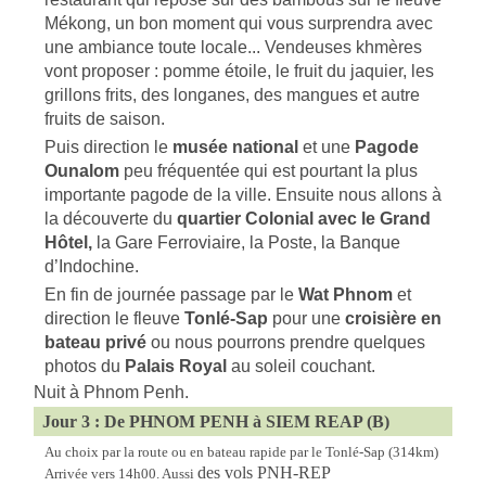
Mékong, un bon moment qui vous surprendra avec
une ambiance toute locale... Vendeuses khmères
vont proposer : pomme étoile, le fruit du jaquier, les
grillons frits, des longanes, des mangues et autre
fruits de saison.
Puis direction le
musée national
et une
Pagode
Ounalom
peu fréquentée qui est pourtant la plus
importante pagode de la ville. Ensuite nous allons à
la découverte du
quartier Colonial avec
le Grand
Hôtel,
la Gare Ferroviaire,
la Poste, la Banque
d’Indochine.
En fin de journée passage par le
Wat Phnom
et
direction le fleuve
Tonlé-Sap
pour une
croisière en
bateau privé
ou nous pourrons prendre quelques
photos du
Palais Royal
au soleil couchant.
Nuit à Phnom Penh.
Jour 3 : De PHNOM PENH à SIEM REAP (B)
Au choix par la route ou en bateau rapide par le Tonlé-Sap (314km)
des vols PNH-REP
Arrivée vers 14h00. Aussi