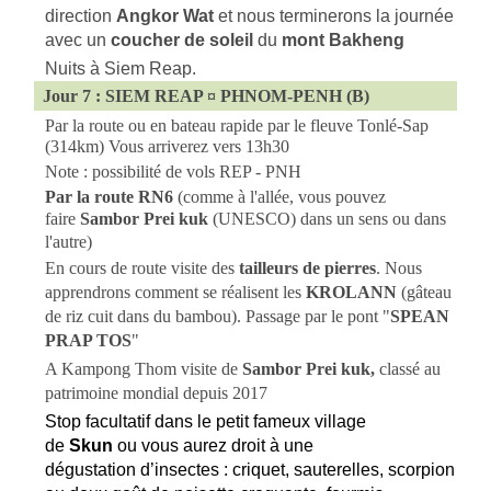
direction
Angkor Wat
et nous terminerons la journée
avec un
coucher de soleil
du
mont Bakheng
Nuits à Siem Reap.
Jour 7 : SIEM REAP ¤ PHNOM-PENH (B)
Par la route ou en bateau rapide par le fleuve Tonlé-Sap
(314km) Vous arriverez vers 13h30
Note : possibilité de vols REP - PNH
Par la route RN6
(comme à l'allée, vous pouvez
faire
Sambor Prei kuk
(UNESCO) dans un sens ou dans
l'autre)
En cours de route visite des
tailleurs de pierres
. Nous
apprendrons comment se réalisent les
KROLANN
(gâteau
de riz cuit dans du bambou). Passage par le pont "
SPEAN
PRAP TOS
"
A Kampong Thom v
isite de
Sambor Prei kuk,
classé au
patrimoine mondial depuis 2017
Stop facultatif dans le petit fameux village
de
Skun
ou vous aurez droit à une
dégustation d’insectes : criquet, sauterelles, scorpion