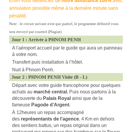
Enfin vous bénéficiez de
notre assurance 100%
avec
annulation possible même à la dernière minute sans
pénalité.
Note : le circuit suivant n'est que partiel, le programme définitif vous
sera envoyé par courriel (Plagiat)
Jour 1 : Arrivée à
PHNOM PENH
A l'aéroport accueil par le guide qui aura un panneau
à votre nom.
Transfert puis installation à l’hôtel.
Nuit à Phnom Penh.
Jour 2 : PHNOM PENH Visite (B - L)
Départ avec votre guide francophone pour quelques
achats au
marché central.
Puis nous partons à la
découverte du
Palais Royal
ainsi que de la
fameuse
Pagode d'Argent
.
À 12heures un repas accompagné
des
représentants de l’agence.
4 Km en dehors
des sentiers battus, un repas original dans un
restaurant qui repose sur des bambous sur le fleuve