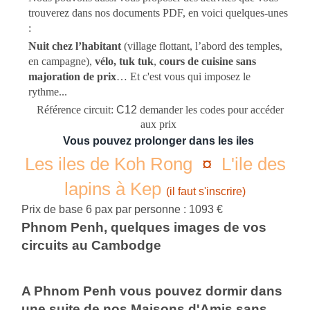
trouverez dans nos documents PDF, en voici quelques-unes
:
Nuit chez l’habitant
(village flottant, l’abord des temples,
en campagne),
vélo, tuk tuk
,
cours de cuisine sans
majoration de prix
… Et c'est vous qui imposez le
rythme...
Référence circuit:
C12
demander les codes pour accéder
aux prix
Vous pouvez prolonger dans les iles
Les iles de Koh Rong
¤
L'ile des
lapins à Kep
(il faut s'inscrire)
Prix de base 6 pax par personne : 1093 €
Phnom Penh, quelques images de vos
circuits au Cambodge
A Phnom Penh vous pouvez dormir dans
une suite de nos Maisons d'Amis sans