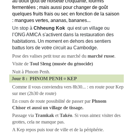
au doux goût de noisette croquante, fourmis
fermentées ; mais aussi pour changer de goût
quelques fruits frais ou sec en fonction de la saison
: mangues vertes, ananas, bananes...
Un stop à
Chheung Kok
qui est un village ou
l’ONG AMICA s'activent dans la restauration des
habitations. Un moment en dehors des sentiers
battus lors de votre circuit au Cambodge.
Pose des valises petit tour au marché du
marché russe
.
Visite de
Toul Sleng (musée du génocide)
Nuit à Phnom Penh.
Jour 8 : PHNOM PENH ¤ KEP
Comme il vous conviendra vers 8h30... : en route pour Kep
sur mer (2h30 de route)
En cours de route possibilité de passer par
Phnom
Chisor et aussi un
village de tissage.
Passage via
Tramkak
et
Takéo
. Si vous aimez visiter des
grottes, cela ne manque pas.
A Kep repos puis tour de ville et de la périphérie.