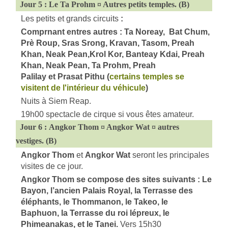
Jour 5 : Le Ta Prohm ¤ Autres petits temples. (B)
Les petits et grands circuits
:
Comprnant entres autres : Ta Noreay,
Bat Chum,
Prè Roup,
Sras Srong, Kravan, Tasom,
Preah
Khan,
Neak Pean,
Krol Kor, Banteay Kdai, Preah
Khan,
Neak Pean,
Ta Prohm,
Preah
Palilay et Prasat Pithu (
certains temples se
visitent de l'intérieur du véhicule
)
Nuits à Siem Reap.
19h00 spectacle de cirque si vous êtes amateur.
Jour 6 : Angkor Thom ¤ Angkor Wat ¤ autres
vestiges. (B)
Angkor Thom
et
Angkor Wat
seront les principales
visites de ce jour.
Angkor Thom se compose des sites suivants : Le
Bayon, l’ancien Palais Royal,
la Terrasse des
éléphants,
le Thommanon, le Takeo, le
Baphuon, la Terrasse du roi lépreux,
le
Phimeanakas,
et le Tanei.
V
ers 15h30