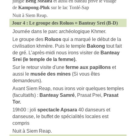
jungle
Beng Méaléa
et aussi en bateau privé le village
de
Kampong-Pluk
sur le lac Tonlé-Sap
Nuit à Siem Reap.
Jour 4 : Le groupe des Roluos ¤ Banteay Srei (B-D)
Journée dans le parc archéologique Khmer.
Le groupe des
Roluos
qui a marqué le début de la
civilisation khmère. Puis le temple
Bakong
tout fait
de gré. L’après-midi nous irons visiter de
Banteay
Srei (le temple de la femme).
Sur le retour visite d'une
ferme aux papillons
et
aussi le
musée des mines
(Si vous êtes
demandeurs).
Avant Siem Reap, nous irons voir quelques temples
(facultatifs) :
Banteay Samré
, Prasat Prei
,
Prasat
Tor.
19h00 : joli
spectacle Apsara
40 danseurs et
danseuse, le
buffet de spécialités locales est
compris
Nuit à Siem Reap.